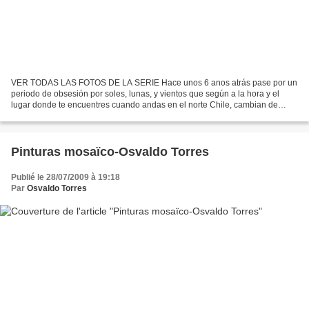
VER TODAS LAS FOTOS DE LA SERIE Hace unos 6 anos atrás pase por un
periodo de obsesión por soles, lunas, y vientos que según a la hora y el
lugar donde te encuentres cuando andas en el norte Chile, cambian de
color y de forma. Recuerdo que cuando niño...
Pinturas mosaïco-Osvaldo Torres
Publié le 28/07/2009 à 19:18
Par
Osvaldo Torres