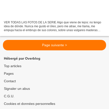
VER TODAS LAS FOTOS DE LA SERIE Algo que viene de lejos: no tengo
idea de dónde. Nunca me gusto el óleo, pero me atrae, me llama, me
empuja hacia el embrujo de sus colores, sobre unas vulgares maderas
brillantes y blancas (como una forma de oposición...
Page suivante >
Hébergé par Overblog
Top articles
Pages
Contact
Signaler un abus
C.G.U.
Cookies et données personnelles