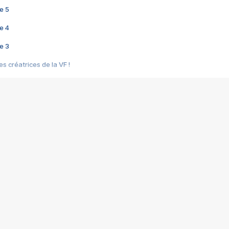
e 5
e 4
e 3
s créatrices de la VF !
e 2
e 1
e Mektoub My Love arrive enfin ! Rencontre avec Shaïn Boumedine et Sal
i : après Toni en famille
elle réalise le bouleversant Dites lui que je l'aime
ais ! Rencontre autour de Vie privée de Rebecca Zlotowski
 de Marguerite, Grave... Rencontre avec Ella Rumpf
 Les Rêveurs, un film intime sur la santé mentale