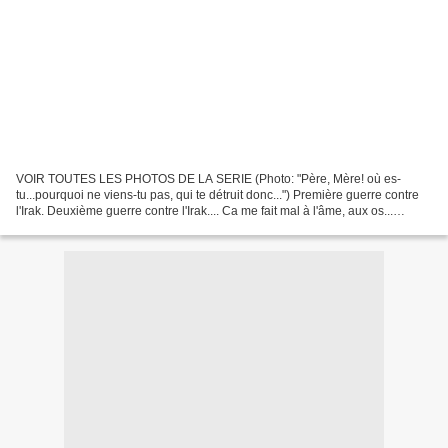
VOIR TOUTES LES PHOTOS DE LA SERIE (Photo: "Père, Mère! où es-
tu...pourquoi ne viens-tu pas, qui te détruit donc...") Première guerre contre
l'Irak. Deuxième guerre contre l'Irak.... Ca me fait mal à l'âme, aux os...
Premières images, enfants, femmes,...