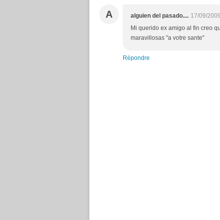
A
alguien del pasado....
17/09/2009
Mi querido ex amigo al fin creo q
maravillosas "a votre sante"
Répondre