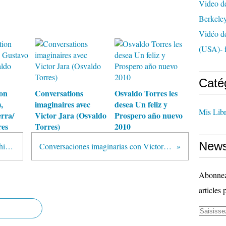
Video de
Berkele
Vidéo de
(USA)- f
Caté
on
Conversations
Osvaldo Torres les
,
imaginaires avec
desea Un feliz y
Mis Lib
rra/
Victor Jara (Osvaldo
Prospero año nuevo
res
Torres)
2010
News
Algunos personajes de la fauna Chilena -Osvaldo Torres
Conversaciones imaginarias con Victor Jara (Osvaldo Torres)
Abonnez-
articles 