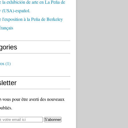
 la exhibición de arte en La Peña de
y (USA)-español.
 l'exposition à la Peña de Berkeley
rançais
gories
ros
(1)
letter
vous pour être averti des nouveaux
publiés.