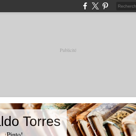
Publicité
ldo Torres
. ¡Pinto!