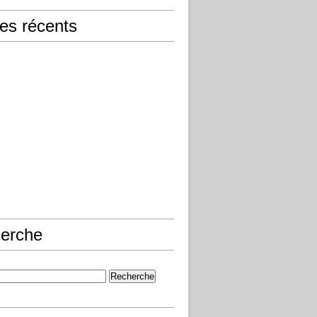
les récents
erche